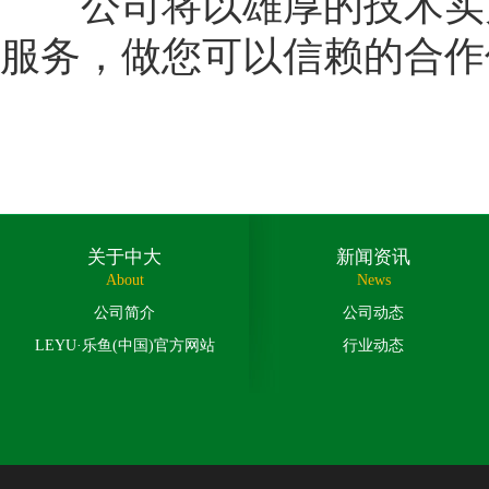
公司将以雄厚的技术实力
服务，做您可以信赖的合作
关于中大
新闻资讯
About
News
公司简介
公司动态
LEYU·乐鱼(中国)官方网站
行业动态