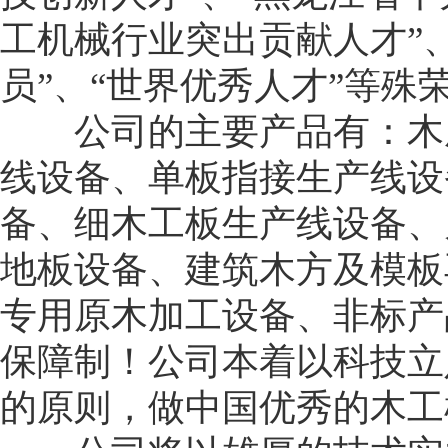
工机械行业突出贡献人才”
员”、“世界优秀人才”等殊
公司的主要产品有：木屋
线设备、单板指接生产线设
备、细木工板生产线设备、
地板设备、建筑木方及模板
专用原木加工设备、非标产
保障制！公司本着以科技立
的原则，做中国优秀的木工