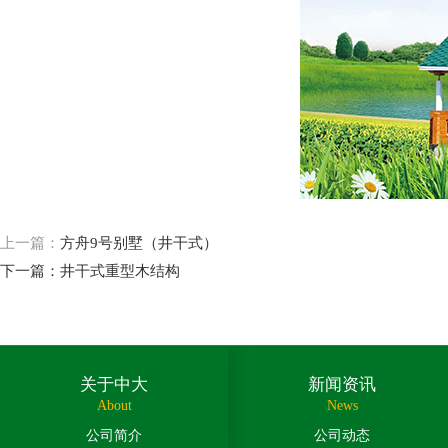
上一篇：
方舟9号别墅（井干式）
下一篇：
井干式重型木结构
关于中大
新闻资讯
About
News
公司简介
公司动态