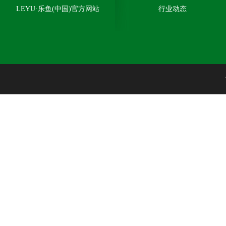
LEYU·乐鱼(中国)官方网站
行业动态