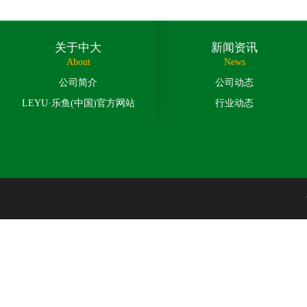
关于中大
新闻资讯
About
News
公司简介
公司动态
LEYU·乐鱼(中国)官方网站
行业动态